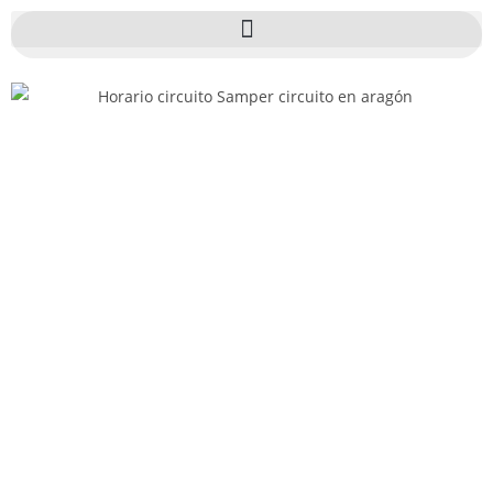
L
L
A
M
AQUÍ
A
Y